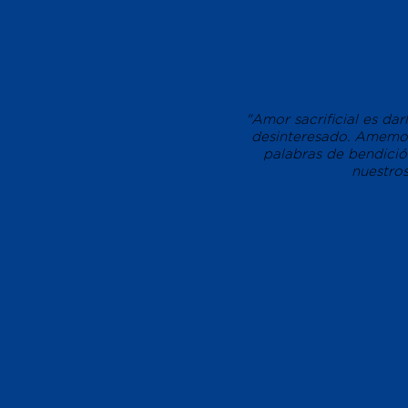
"Amor sacrificial es d
desinteresado. Amemos 
palabras de bendici
nuestros