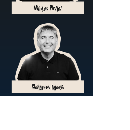
ÚNETE A WHATSAPP
2.3.4.JULIO
AUDITORIO_REVO
AV_MANSICHE_1766